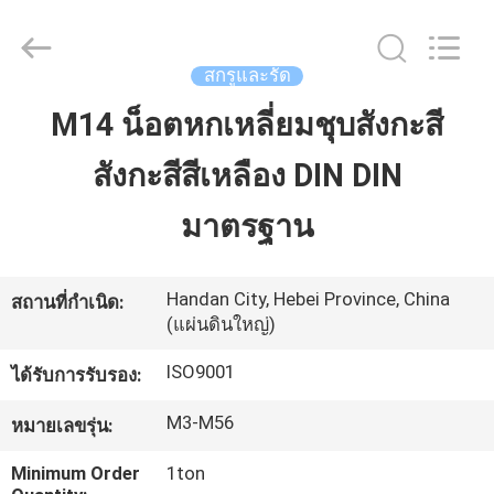
MOEN
IMPORT
AND
EXPORT
TRADING
สกรูและรัด
CO.,LTD.
All
Rights
M14 น็อตหกเหลี่ยมชุบสังกะสี
บ้าน
Reserved.
สังกะสีสีเหลือง DIN DIN
สินค้า
มาตรฐาน
เกี่ยว
Handan City, Hebei Province, China
สถานที่กำเนิด:
(แผ่นดินใหญ่)
กับ
ISO9001
ได้รับการรับรอง:
เรา
M3-M56
หมายเลขรุ่น:
ทัวร์
Minimum Order
1ton