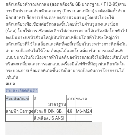
สลักเกลียวหัวรถเล็กกลม (สอดคล้องกับ GB มาตรฐาน / T12-85)สาย
การบินประกอบด้วยหัวและสกรู (มีกระบอกเกลียว) จะต้องติดตั้งด้วย
น็อตสำหรับยึดการเชื่อมต่อของสองส่วนผ่านรูโดยทั่วไปจะใช้
สลักเกลียวเพื่อเชื่อมต่อวัตถุสองชิ้นโดยทั่วไปผ่านรูแสงและน็อต
(น็อต) โดยใช้การเชื่อมต่อเดียวไม่สามารถจ่ายได้เครื่องมือโดยทั่วไป
จะเป็นประแจหัวส่วนใหญ่เป็นหัวหกเหลี่ยมโดยทั่วไปจะใหญ่กว่า
สลักเกลียวที่ใช้ในสล็อตและติดที่คอสี่เหลี่ยมในระหว่างการติดตั้งมัน
สามารถป้องกันไม่ให้โบลต์หมุนได้และโบลต์คาร์สามารถเคลื่อนที่
แบบขนานในถังเนื่องจากหัวโบลต์ของหัวรถกลมจึงไม่มีช่องเสียบไขว้
หรือหกเหลี่ยมและการออกแบบเครื่องมือไฟฟ้าที่มีอยู่เช่นเดียวกันใน
กระบวนการเชื่อมต่อที่เกิดขึ้นจริงก็สามารถป้องกันการโจรกรรมได้
เช่นกัน
สเปค
รายละเอียดสินค้า
ชื่อผลิตภัณฑ์
สี
เกรด
ขนาด
มาตรฐาน
สายฟ้า Carrige
สังกะสี
DIN, GB,
4.8
M6-M24
สีเหลือง
JIS ANSI