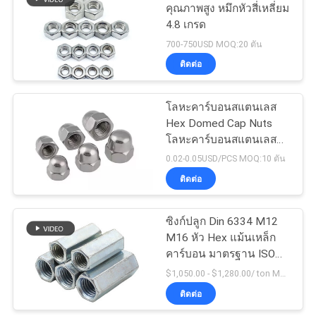
คุณภาพสูง หมึกหัวสี่เหลี่ยม
4.8 เกรด
29
700-750USD MOQ:20 ตัน
เครื่องซักผ้าสปริงสตี
ติดต่อ
ล
โลหะคาร์บอนสแตนเลส
Hex Domed Cap Nuts
โลหะคาร์บอนสแตนเลส
Zinc Plated Fasteners
0.02-0.05USD/PCS MOQ:10 ตัน
DIN 1587
ติดต่อ
11
ซิงก์ปลูก Din 6334 M12
สกรูยึดฐานราก
M16 หัว Hex แม้นเหล็ก
คาร์บอน มาตรฐาน ISO
CE
$1,050.00 - $1,280.00/ ton MOQ:1ตัน
ติดต่อ