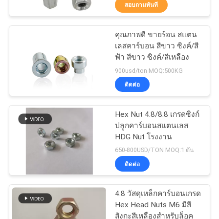
สอบถามทันที
โรงงาน
คุณภาพดี ขายร้อน สแตน
50
เลสคาร์บอน สีขาว ซิงค์/สี
ควบคุม
ฟ้า สีขาว ซิงค์/สีเหลือง
วางใน Anchor
คุณภาพ
900usd/ton MOQ:500KG
ติดต่อ
ติดต่อ
Hex Nut 4.8/8.8 เกรดซิงก์
ปลูกคาร์บอนสแตนเลส
เรา
HDG Nut โรงงาน
54
650-800USD/TON MOQ:1 ตัน
Anchor Bolt การ
ติดต่อ
ขอ
ขยายตัว
ใบ
4.8 วัสดุเหล็กคาร์บอนเกรด
Hex Head Nuts M6 มีสี
เสนอ
สังกะสีเหลืองสำหรับล็อค