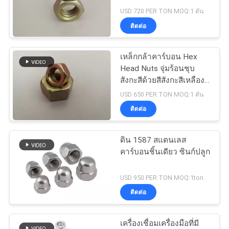
USD 720 PER TON MOQ:1 ตัน
ราคา
ติดต่อ
94
แผนผัง
เหล็กกล้าคาร์บอน Hex
สลักเกลียวแขน
Head Nuts จุ่มร้อนชุบ
เว็บไซต์
สังกะสีด้วยสีสังกะสีเหลือง
M3-M24
USD 650 PER TON MOQ:1 ตัน
ติดต่อ
PRIVACY
POLICY
ดิน 1587 สแตนเลส
76
คาร์บอนชิ้นเดียว ซินก์ปลูก
เครื่องล้างโลหะ
USD 950 PER TON MOQ:1ton
ติดต่อ
เครื่องเชื่อมเครื่องมือที่มี