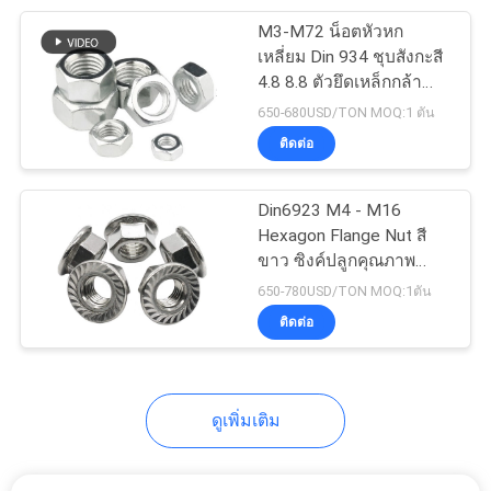
M3-M72 น็อตหัวหก
32
เหลี่ยม Din 934 ชุบสังกะสี
แกนเกลียวเต็มรูป
4.8 8.8 ตัวยึดเหล็กกล้า
คาร์บอนเกรด
650-680USD/TON MOQ:1 ตัน
แบบ
ติดต่อ
Din6923 M4 - M16
Hexagon Flange Nut สี
ขาว ซิงค์ปลูกคุณภาพ
64
โรงงาน
650-780USD/TON MOQ:1ตัน
ติดต่อ
สกรูเจาะตัวเอง
ดูเพิ่มเติม