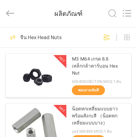
MOEN
IMPORT
AND
ผลิตภัณฑ์
EXPORT
TRADING
CO.,LTD.
All
Rights
86
บ้าน
Reserved.
จีน Hex Head Nuts
สลักเกลียวโลหะ
สินค้า
HOT
M3 M64 เกรด 8.8
เหล็กกล้าคาร์บอน Hex
Nut
เกี่ยว
650-800USD/TON MOQ:1 ตัน
สอบถามทันที
กับ
36
เรา
HOT
น็อตหกเหลี่ยมแบบยาว
การยึดสลักเกลียว
พร้อมสังกะสี （น็อตหก
เหลี่ยมแบบบาง）
ทัวร์
usd 600-800 MOQ:1 ตัน