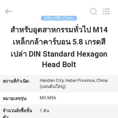
MOEN
IMPORT
AND
EXPORT
TRADING
สลักเกลียวโลหะ
CO.,LTD.
All
Rights
สำหรับอุตสาหกรรมทั่วไป M14
บ้าน
Reserved.
เหล็กกล้าคาร์บอน 5.8 เกรดสี
สินค้า
เปล่า DIN Standard Hexagon
Head Bolt
เกี่ยว
กับ
Handan City, Hebei Province, China
สถานที่กำเนิด:
(แผ่นดินใหญ่)
เรา
M3-M56
หมายเลขรุ่น:
จำนวนสั่งซื้อขั้น
1 ตัน
ทัวร์
ต่ำ: