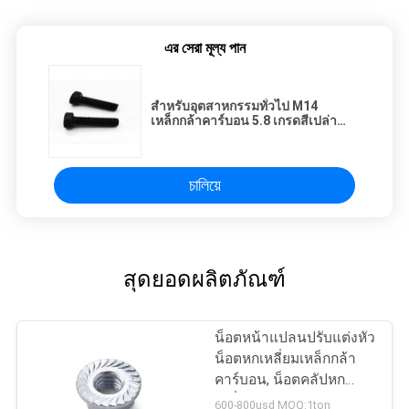
এর সেরা মূল্য পান
สำหรับอุตสาหกรรมทั่วไป M14
เหล็กกล้าคาร์บอน 5.8 เกรดสีเปล่า
DIN Standard Hexagon Head Bolt
চালিয়ে
สุดยอดผลิตภัณฑ์
น็อตหน้าแปลนปรับแต่งหัว
น็อตหกเหลี่ยมเหล็กกล้า
คาร์บอน, น็อตคลัปหก
เหลี่ยม DIN Standard
600-800usd MOQ:1ton